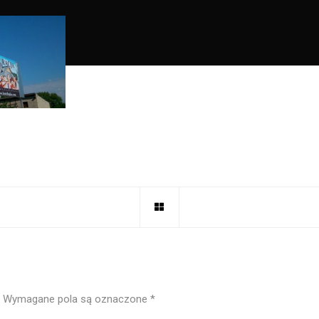
Wymagane pola są oznaczone
*