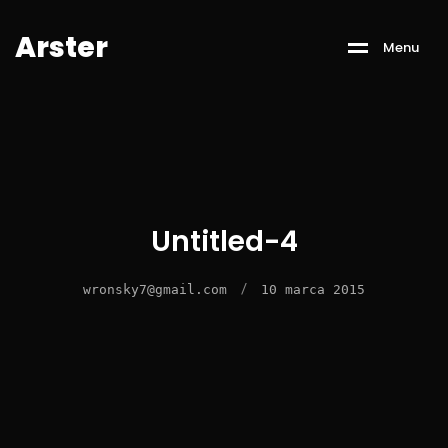
A
r
s
t
e
r
M
e
n
u
Untitled-4
/
wronsky7@gmail.com
10 marca 2015