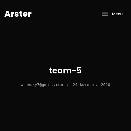
A
r
s
t
e
r
M
e
n
u
team-5
/
wronsky7@gmail.com
24 kwietnia 2020