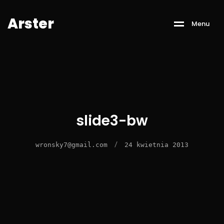
A
r
s
t
e
r
M
e
n
u
slide3-bw
/
wronsky7@gmail.com
24 kwietnia 2013