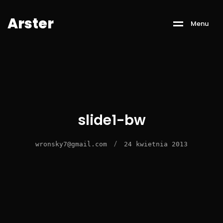
A
r
s
t
e
r
M
e
n
u
slide1-bw
/
wronsky7@gmail.com
24 kwietnia 2013