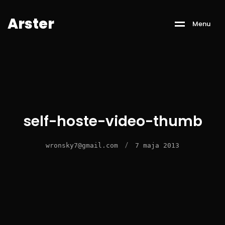
A
r
s
t
e
r
M
e
n
u
self-hoste-video-thumb
/
wronsky7@gmail.com
7 maja 2013