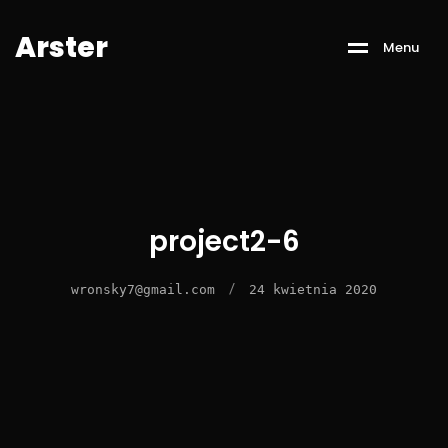
A
r
s
t
e
r
M
e
n
u
project2-6
/
wronsky7@gmail.com
24 kwietnia 2020