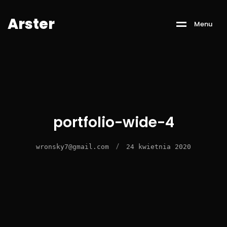
A
r
s
t
e
r
M
e
n
u
portfolio-wide-4
/
wronsky7@gmail.com
24 kwietnia 2020