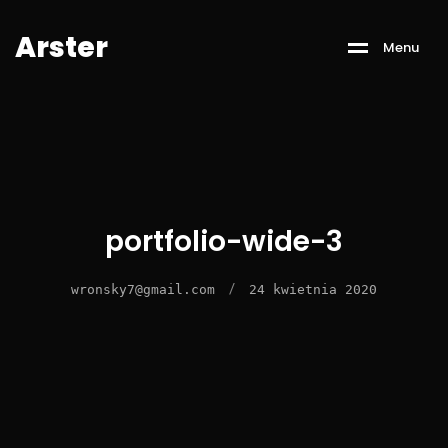
A
r
s
t
e
r
M
e
n
u
portfolio-wide-3
/
wronsky7@gmail.com
24 kwietnia 2020