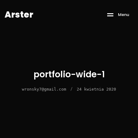
A
r
s
t
e
r
M
e
n
u
portfolio-wide-1
/
wronsky7@gmail.com
24 kwietnia 2020