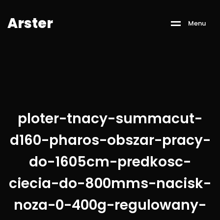
A
r
s
t
e
r
M
e
n
u
ploter-tnacy-summacut-
d160-pharos-obszar-pracy-
do-1605cm-predkosc-
ciecia-do-800mms-nacisk-
noza-0-400g-regulowany-