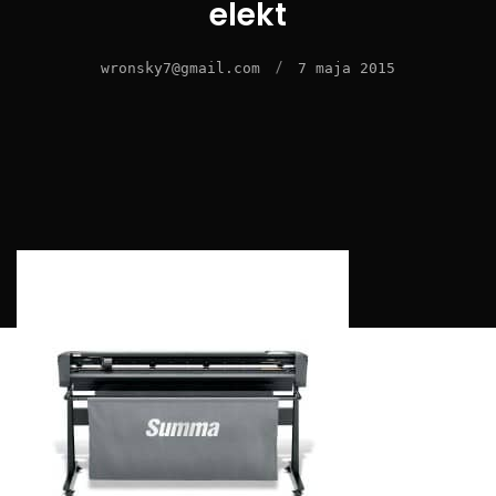
elekt
/
wronsky7@gmail.com
7 maja 2015