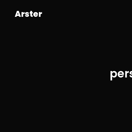
A
r
s
t
e
r
per