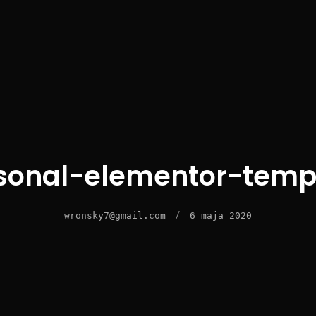
sonal-elementor-temp
/
wronsky7@gmail.com
6 maja 2020