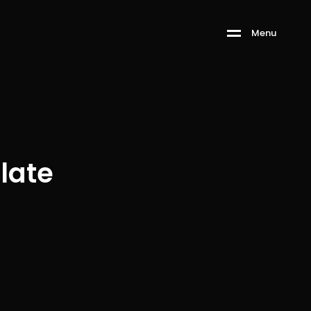
M
e
n
u
late