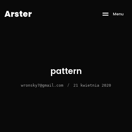
A
r
s
t
e
r
M
e
n
u
pattern
/
wronsky7@gmail.com
21 kwietnia 2020