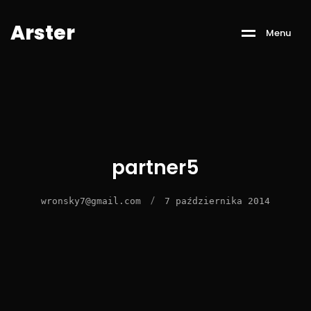
A
r
s
t
e
r
M
e
n
u
partner5
/
wronsky7@gmail.com
7 października 2014