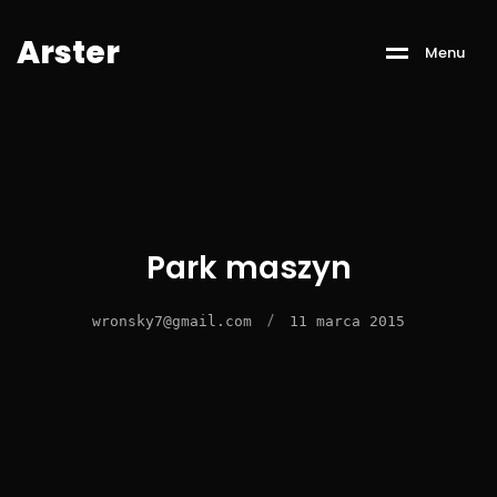
A
r
s
t
e
r
M
e
n
u
Park maszyn
/
wronsky7@gmail.com
11 marca 2015