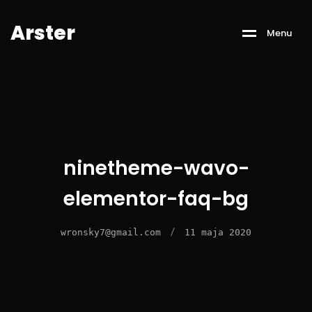
A
r
s
t
e
r
M
e
n
u
ninetheme-wavo-
elementor-faq-bg
/
wronsky7@gmail.com
11 maja 2020