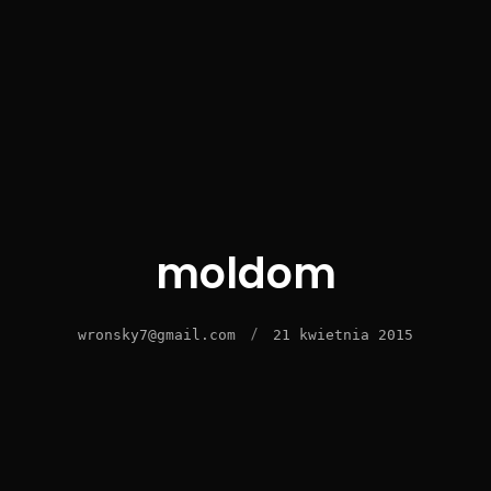
moldom
/
wronsky7@gmail.com
21 kwietnia 2015