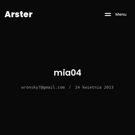
A
r
s
t
e
r
M
e
n
u
mia04
/
wronsky7@gmail.com
24 kwietnia 2013