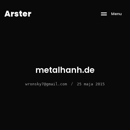
A
r
s
t
e
r
M
e
n
u
metalhanh.de
/
wronsky7@gmail.com
25 maja 2015