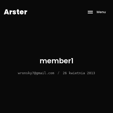
A
r
s
t
e
r
M
e
n
u
member1
/
wronsky7@gmail.com
26 kwietnia 2013