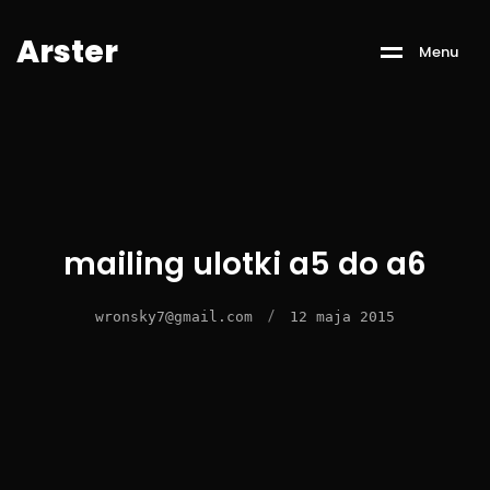
A
r
s
t
e
r
M
e
n
u
mailing ulotki a5 do a6
/
wronsky7@gmail.com
12 maja 2015