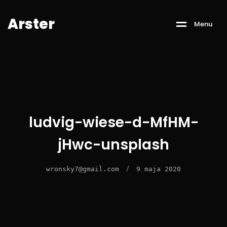
A
r
s
t
e
r
M
e
n
u
ludvig-wiese-d-MfHM-
jHwc-unsplash
/
wronsky7@gmail.com
9 maja 2020