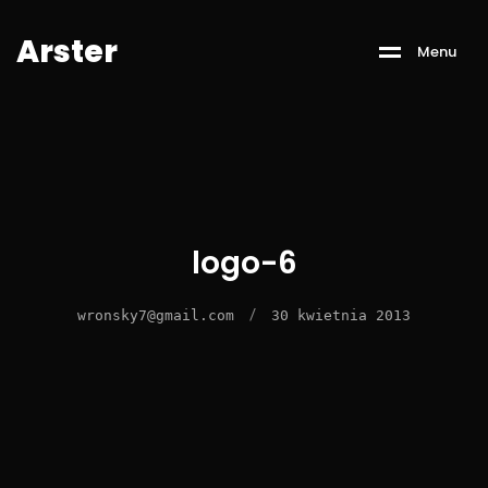
A
r
s
t
e
r
M
e
n
u
logo-6
/
wronsky7@gmail.com
30 kwietnia 2013