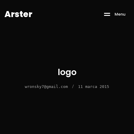
A
r
s
t
e
r
M
e
n
u
logo
/
wronsky7@gmail.com
11 marca 2015