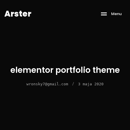
A
r
s
t
e
r
M
e
n
u
elementor portfolio theme
/
wronsky7@gmail.com
3 maja 2020