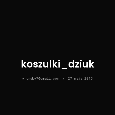
koszulki_dziuk
wronsky7@gmail.com
/
27 maja 2015