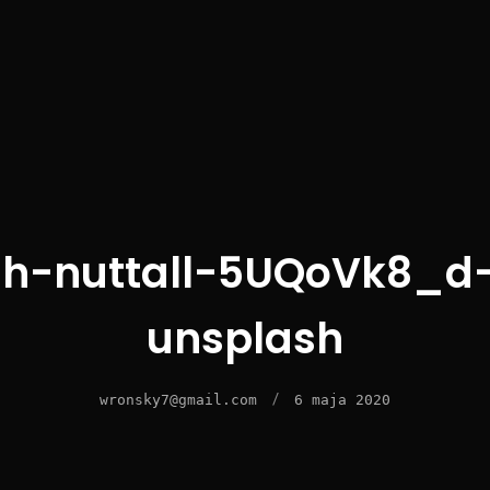
sh-nuttall-5UQoVk8_d
unsplash
/
wronsky7@gmail.com
6 maja 2020