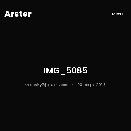
A
r
s
t
e
r
M
e
n
u
IMG_5085
/
wronsky7@gmail.com
20 maja 2015