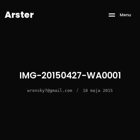
A
r
s
t
e
r
M
e
n
u
IMG-20150427-WA0001
/
wronsky7@gmail.com
18 maja 2015