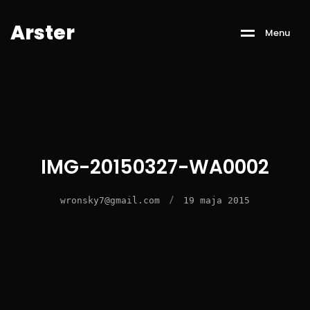
A
r
s
t
e
r
M
e
n
u
IMG-20150327-WA0002
/
wronsky7@gmail.com
19 maja 2015