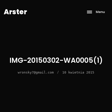
A
r
s
t
e
r
M
e
n
u
IMG-20150302-WA0005(1)
/
wronsky7@gmail.com
10 kwietnia 2015