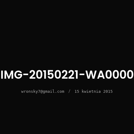
IMG-20150221-WA0000
/
wronsky7@gmail.com
15 kwietnia 2015