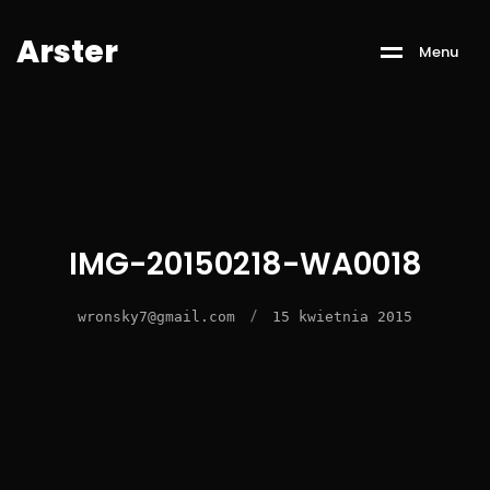
A
r
s
t
e
r
M
e
n
u
IMG-20150218-WA0018
/
wronsky7@gmail.com
15 kwietnia 2015