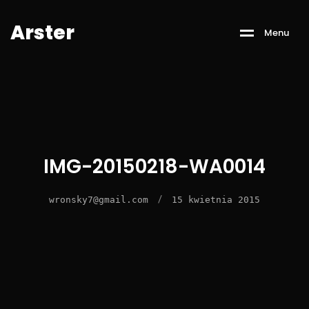
A
r
s
t
e
r
M
e
n
u
IMG-20150218-WA0014
/
wronsky7@gmail.com
15 kwietnia 2015