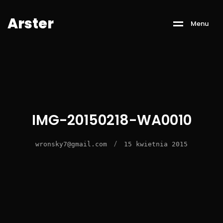
A
r
s
t
e
r
M
e
n
u
IMG-20150218-WA0010
/
wronsky7@gmail.com
15 kwietnia 2015