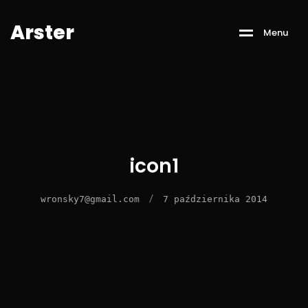
A
r
s
t
e
r
M
e
n
u
icon1
/
wronsky7@gmail.com
7 października 2014