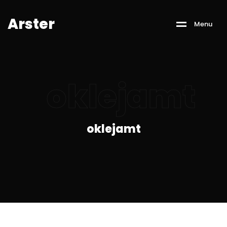
A
r
s
t
e
r
M
e
n
u
oklejamt
oklejamt