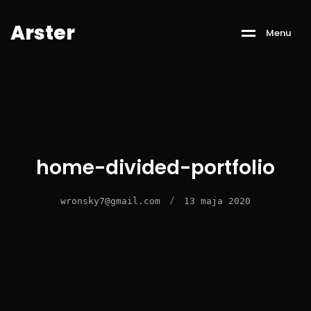
A
r
s
t
e
r
M
e
n
u
home-divided-portfolio
/
wronsky7@gmail.com
13 maja 2020