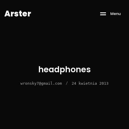
A
r
s
t
e
r
M
e
n
u
headphones
/
wronsky7@gmail.com
24 kwietnia 2013