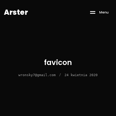
A
r
s
t
e
r
M
e
n
u
favicon
/
wronsky7@gmail.com
24 kwietnia 2020