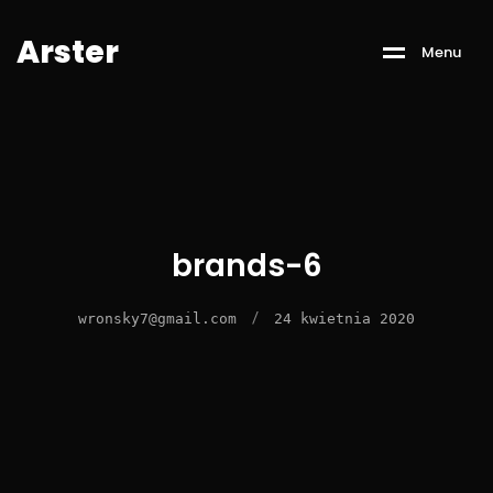
A
r
s
t
e
r
M
e
n
u
brands-6
/
wronsky7@gmail.com
24 kwietnia 2020