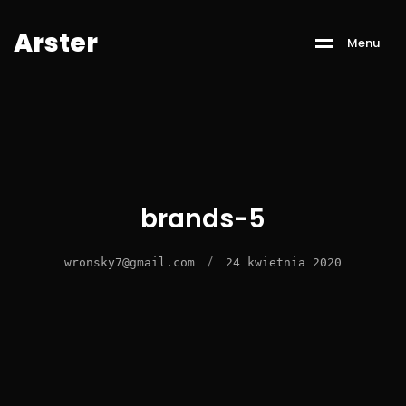
A
r
s
t
e
r
M
e
n
u
brands-5
/
wronsky7@gmail.com
24 kwietnia 2020