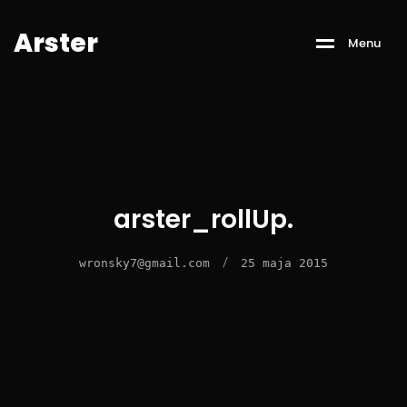
A
r
s
t
e
r
M
e
n
u
arster_rollUp.
/
wronsky7@gmail.com
25 maja 2015