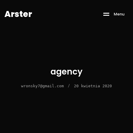
A
r
s
t
e
r
M
e
n
u
agency
/
wronsky7@gmail.com
20 kwietnia 2020