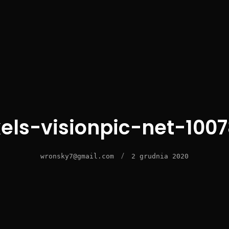
els-visionpic-net-100
/
wronsky7@gmail.com
2 grudnia 2020