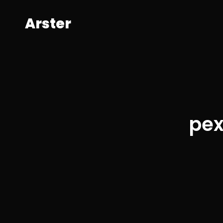
A
r
s
t
e
r
pex