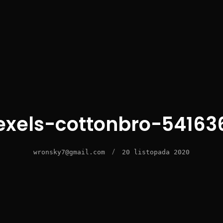
exels-cottonbro-54163
/
wronsky7@gmail.com
20 listopada 2020