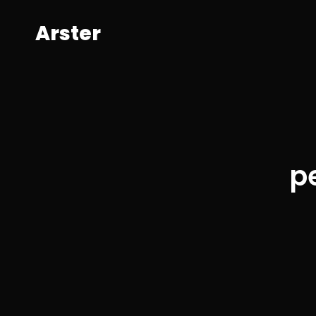
A
r
s
t
e
r
p