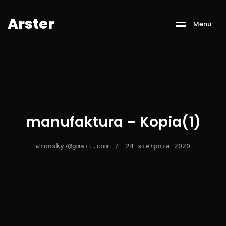
A
r
s
t
e
r
M
e
n
u
manufaktura – Kopia(1)
/
wronsky7@gmail.com
24 sierpnia 2020