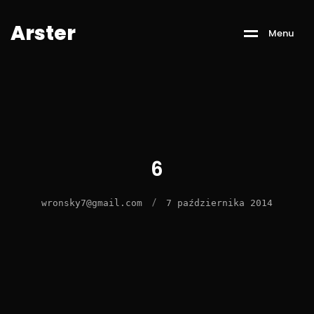
A
r
s
t
e
r
M
e
n
u
6
/
wronsky7@gmail.com
7 października 2014