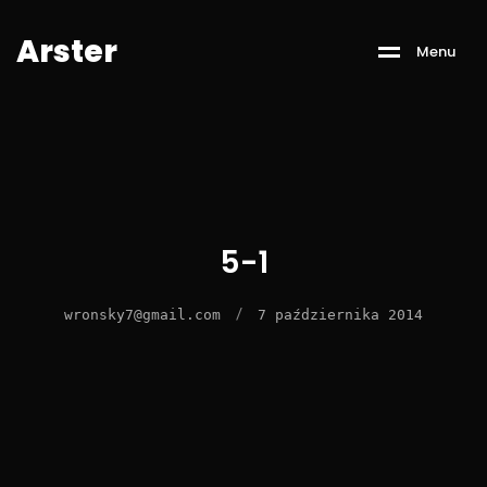
A
r
s
t
e
r
M
e
n
u
5-1
/
wronsky7@gmail.com
7 października 2014