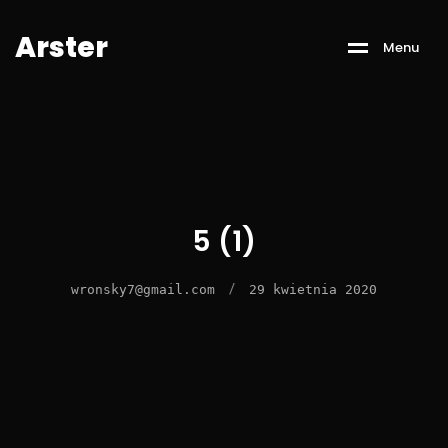
A
r
s
t
e
r
M
e
n
u
5 (1)
/
wronsky7@gmail.com
29 kwietnia 2020